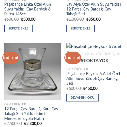
Paşabahçe Linka Özel Altın
Lav Alya Özel Altın Suyu Yaldızlı
Suyu Yaldızlı Çay Bardağı 6
12 Parça Çay Bardağı Çay
Parça 145cc
Tabağı Seti
Orijinal
Şu
Orijinal
Şu
₺
600,00
₺
500,00
₺
1.000,00
₺
850,00
fiyat:
andaki
fiyat:
andaki
₺600,00.
fiyat:
₺1.000,00.
fiyat:
SEPETE EKLE
SEPETE EKLE
₺500,00.
₺850,00.
İndirim!
İndirim!
STOKTA YOK
CAM ÜRÜNLER
Paşabahçe Beykoz 6 Adet Özel
Altın Suyu Yaldızlı Çay Bardağı
Seti
Orijinal
Şu
₺
600,00
₺
450,00
fiyat:
andaki
₺600,00.
fiyat:
DEVAMINI OKU
₺450,00.
CAM ÜRÜNLER
12 Parça Çay Bardağı Kare Çay
Tabağı Seti Yaldızlı İsimli
Mercedes logolu Platin
Orijinal
Şu
₺
2.500,00
₺
2.300,00