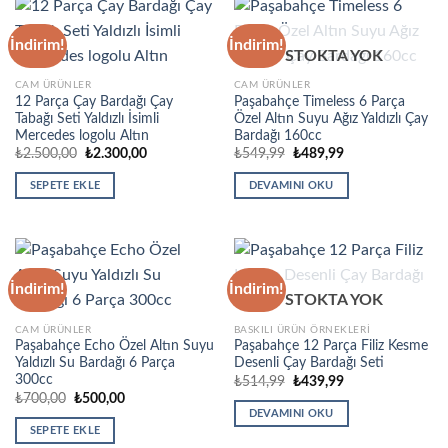
İndirim!
İndirim!
STOKTA YOK
CAM ÜRÜNLER
CAM ÜRÜNLER
12 Parça Çay Bardağı Çay
Paşabahçe Timeless 6 Parça
Tabağı Seti Yaldızlı İsimli
Özel Altın Suyu Ağız Yaldızlı Çay
Mercedes logolu Altın
Bardağı 160cc
Orijinal
Şu
Orijinal
Şu
₺
2.500,00
₺
2.300,00
₺
549,99
₺
489,99
fiyat:
andaki
fiyat:
andaki
₺2.500,00.
fiyat:
₺549,99.
fiyat:
SEPETE EKLE
DEVAMINI OKU
₺2.300,00.
₺489,99.
İndirim!
İndirim!
STOKTA YOK
CAM ÜRÜNLER
BASKILI ÜRÜN ÖRNEKLERI
Paşabahçe Echo Özel Altın Suyu
Paşabahçe 12 Parça Filiz Kesme
Yaldızlı Su Bardağı 6 Parça
Desenli Çay Bardağı Seti
300cc
Orijinal
Şu
₺
514,99
₺
439,99
fiyat:
andaki
Orijinal
Şu
₺
700,00
₺
500,00
₺514,99.
fiyat:
fiyat:
andaki
DEVAMINI OKU
₺439,99.
₺700,00.
fiyat:
SEPETE EKLE
₺500,00.