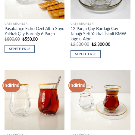
CAM ÜRÜNLER
CAM ÜRÜNLER
Paşabahçe Echo Özel Altın Suyu
12 Parça Çay Bardağı Çay
Yaldızlı Çay Bardağı 6 Parça
Tabağı Seti Yaldızlı İsimli BMW
logolu Altın
Orijinal
Şu
₺
800,00
₺
550,00
fiyat:
andaki
Orijinal
Şu
₺
2.500,00
₺
2.300,00
₺800,00.
fiyat:
fiyat:
andaki
SEPETE EKLE
₺550,00.
₺2.500,00.
fiyat:
SEPETE EKLE
₺2.300,00.
İndirim!
İndirim!
CAM ÜRÜNLER
CAM ÜRÜNLER