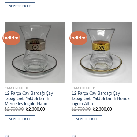
fiyat:
andaki
₺2.500,00.
fiyat:
SEPETE EKLE
₺2.300,00.
İndirim!
İndirim!
CAM ÜRÜNLER
CAM ÜRÜNLER
12 Parça Çay Bardağı Çay
12 Parça Çay Bardağı Çay
Tabağı Seti Yaldızlı İsimli
Tabağı Seti Yaldızlı İsimli Honda
Mercedes logolu Platin
logolu Altın
Orijinal
Şu
Orijinal
Şu
₺
2.500,00
₺
2.300,00
₺
2.500,00
₺
2.300,00
fiyat:
andaki
fiyat:
andaki
₺2.500,00.
fiyat:
₺2.500,00.
fiyat:
SEPETE EKLE
SEPETE EKLE
₺2.300,00.
₺2.300,00.