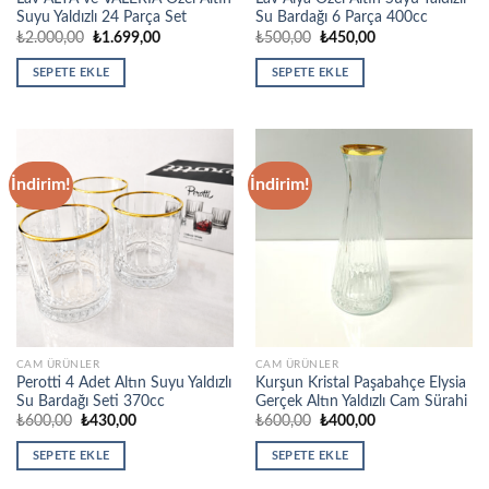
Suyu Yaldızlı 24 Parça Set
Su Bardağı 6 Parça 400cc
Orijinal
Şu
Orijinal
Şu
₺
2.000,00
₺
1.699,00
₺
500,00
₺
450,00
fiyat:
andaki
fiyat:
andaki
₺2.000,00.
fiyat:
₺500,00.
fiyat:
SEPETE EKLE
SEPETE EKLE
₺1.699,00.
₺450,00.
İndirim!
İndirim!
CAM ÜRÜNLER
CAM ÜRÜNLER
Perotti 4 Adet Altın Suyu Yaldızlı
Kurşun Kristal Paşabahçe Elysia
Su Bardağı Seti 370cc
Gerçek Altın Yaldızlı Cam Sürahi
Orijinal
Şu
Orijinal
Şu
₺
600,00
₺
430,00
₺
600,00
₺
400,00
fiyat:
andaki
fiyat:
andaki
₺600,00.
fiyat:
₺600,00.
fiyat:
SEPETE EKLE
SEPETE EKLE
₺430,00.
₺400,00.