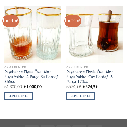
İndirim!
İndirim!
CAM ÜRÜNLER
CAM ÜRÜNLER
Paşabahçe Elysia Özel Altın
Paşabahçe Elysia Özel Altın
Suyu Yaldızlı 4 Parça Su Bardağı
Suyu Yaldızlı Çay Bardağı 6
365cc
Parça 170cc
Orijinal
Şu
Orijinal
Şu
₺
1.300,00
₺
1.000,00
₺
574,99
₺
524,99
fiyat:
andaki
fiyat:
andaki
₺1.300,00.
fiyat:
₺574,99.
fiyat:
SEPETE EKLE
SEPETE EKLE
₺1.000,00.
₺524,99.