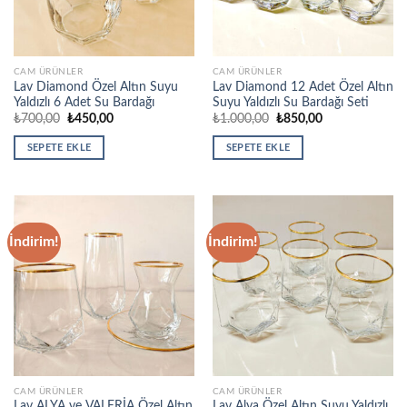
CAM ÜRÜNLER
CAM ÜRÜNLER
Lav Diamond Özel Altın Suyu
Lav Diamond 12 Adet Özel Altın
Yaldızlı 6 Adet Su Bardağı
Suyu Yaldızlı Su Bardağı Seti
Orijinal
Şu
Orijinal
Şu
₺
700,00
₺
450,00
₺
1.000,00
₺
850,00
fiyat:
andaki
fiyat:
andaki
₺700,00.
fiyat:
₺1.000,00.
fiyat:
SEPETE EKLE
SEPETE EKLE
₺450,00.
₺850,00.
İndirim!
İndirim!
CAM ÜRÜNLER
CAM ÜRÜNLER
Lav ALYA ve VALERİA Özel Altın
Lav Alya Özel Altın Suyu Yaldızlı