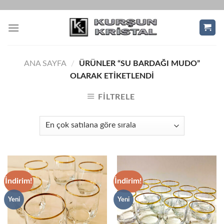
Skip
to
content
ANA SAYFA
/
ÜRÜNLER “SU BARDAĞI MUDO”
OLARAK ETIKETLENDI
FILTRELE
İndirim!
İndirim!
Yeni
Yeni