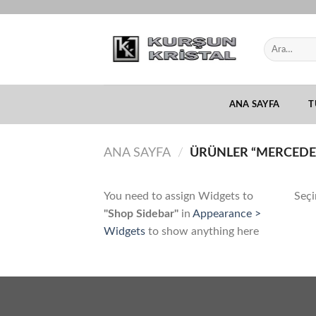
Skip
to
content
ANA SAYFA
T
ANA SAYFA
/
ÜRÜNLER “MERCEDES
You need to assign Widgets to
Seçi
"Shop Sidebar"
in
Appearance >
Widgets
to show anything here