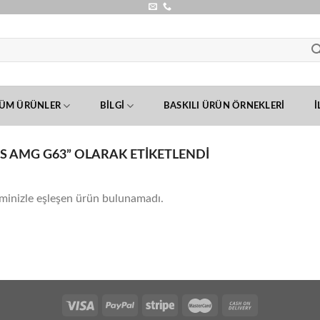
ÜM ÜRÜNLER
BILGI
BASKILI ÜRÜN ÖRNEKLERI
İ
 AMG G63” OLARAK ETIKETLENDI
minizle eşleşen ürün bulunamadı.