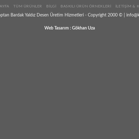
AYFA
TÜM ÜRÜNLER
BILGI
BASKILI ÜRÜN ÖRNEKLERI
İLETIŞIM &
optan Bardak Yaldız Desen Üretim Hizmetleri - Copyright 2000 © | info@
Web Tasarım :
Gökhan Uza