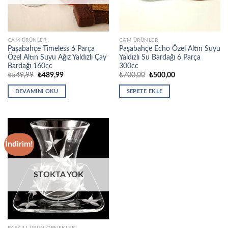
CAM ÜRÜNLER
CAM ÜRÜNLER
Paşabahçe Timeless 6 Parça
Paşabahçe Echo Özel Altın Suyu
Özel Altın Suyu Ağız Yaldızlı Çay
Yaldızlı Su Bardağı 6 Parça
Bardağı 160cc
300cc
Orijinal
Şu
Orijinal
Şu
₺
549,99
₺
489,99
₺
700,00
₺
500,00
fiyat:
andaki
fiyat:
andaki
₺549,99.
fiyat:
₺700,00.
fiyat:
DEVAMINI OKU
SEPETE EKLE
₺489,99.
₺500,00.
İndirim!
STOKTA YOK
BASKILI ÜRÜN ÖRNEKLERI