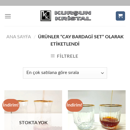
Skip
to
content
ANA SAYFA
/
ÜRÜNLER “CAY BARDAGI SET” OLARAK
ETIKETLENDI
FILTRELE
İndirim!
İndirim!
STOKTA YOK