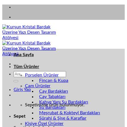
Skip
to
content
Ana Sayfa
Tüm Ürünler
Porselen Ürünler
Fincan & Kupa
Cam Ürünler
Giriş Yap
Çay Bardakları
Çay Tabakları
Kahve Yanı Su Bardakları
Sepetinizde ürün bulunmuyor.
Su Bardakları
Meşrubat & Kokteyl Bardakları
Sepet
Sürahi & Şişe & Karaflar
Kişiye Özel Ürünler