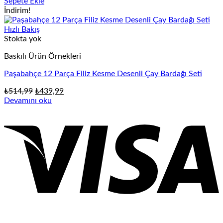
fiyat:
andaki
Sepete Ekle
₺700,00.
fiyat:
İndirim!
₺500,00.
Hızlı Bakış
Stokta yok
Baskılı Ürün Örnekleri
Paşabahçe 12 Parça Filiz Kesme Desenli Çay Bardağı Seti
Orijinal
Şu
₺
514,99
₺
439,99
fiyat:
andaki
Devamını oku
₺514,99.
fiyat:
₺439,99.