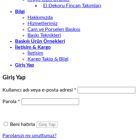
El Dekoru Fincan Takımları
Bilgi
Hakkımızda
Hizmetlerimiz
Cam ve Porselen Baskısı
Baskı Teknikleri
Baskılı Ürün Örnekleri
İletişim & Kargo
İletişim
Kargo Takip & Bilgi
Giriş Yap
Giriş Yap
Kullanıcı adı veya e-posta adresi
*
Parola
*
Beni hatırla
Giriş Yap
Parolanızı mı unuttunuz?