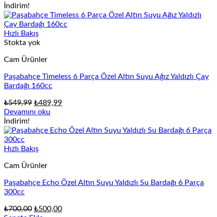
İndirim!
Hızlı Bakış
Stokta yok
Cam Ürünler
Paşabahçe Timeless 6 Parça Özel Altın Suyu Ağız Yaldızlı Çay
Bardağı 160cc
Orijinal
Şu
₺
549,99
₺
489,99
fiyat:
andaki
Devamını oku
₺549,99.
fiyat:
İndirim!
₺489,99.
Hızlı Bakış
Cam Ürünler
Paşabahçe Echo Özel Altın Suyu Yaldızlı Su Bardağı 6 Parça
300cc
Orijinal
Şu
₺
700,00
₺
500,00