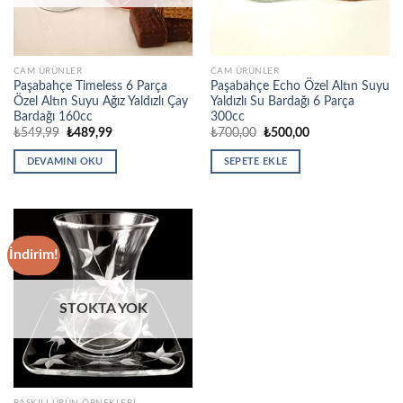
CAM ÜRÜNLER
CAM ÜRÜNLER
Paşabahçe Timeless 6 Parça
Paşabahçe Echo Özel Altın Suyu
Özel Altın Suyu Ağız Yaldızlı Çay
Yaldızlı Su Bardağı 6 Parça
Bardağı 160cc
300cc
Orijinal
Şu
Orijinal
Şu
₺
549,99
₺
489,99
₺
700,00
₺
500,00
fiyat:
andaki
fiyat:
andaki
₺549,99.
fiyat:
₺700,00.
fiyat:
DEVAMINI OKU
SEPETE EKLE
₺489,99.
₺500,00.
İndirim!
STOKTA YOK
BASKILI ÜRÜN ÖRNEKLERI