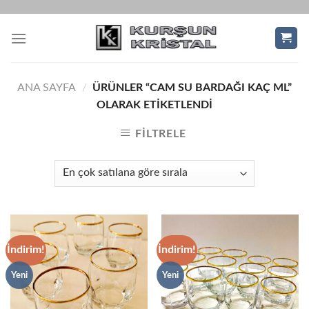
Skip
to
content
ANA SAYFA
/
ÜRÜNLER “CAM SU BARDAĞI KAÇ ML”
OLARAK ETIKETLENDI
FILTRELE
İndirim!
İndirim!
Yeni
Yeni