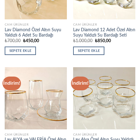
CAM ÜRÜNLER
CAM ÜRÜNLER
Lav Diamond Özel Altın Suyu
Lav Diamond 12 Adet Özel Altın
Yaldızlı 6 Adet Su Bardağı
Suyu Yaldızlı Su Bardağı Seti
Orijinal
Şu
Orijinal
Şu
₺
700,00
₺
450,00
₺
1.000,00
₺
850,00
fiyat:
andaki
fiyat:
andaki
₺700,00.
fiyat:
₺1.000,00.
fiyat:
SEPETE EKLE
SEPETE EKLE
₺450,00.
₺850,00.
İndirim!
İndirim!
CAM ÜRÜNLER
CAM ÜRÜNLER
Lav ALYA ve VALERİA Özel Altın
Lav Alya Özel Altın Suyu Yaldızlı