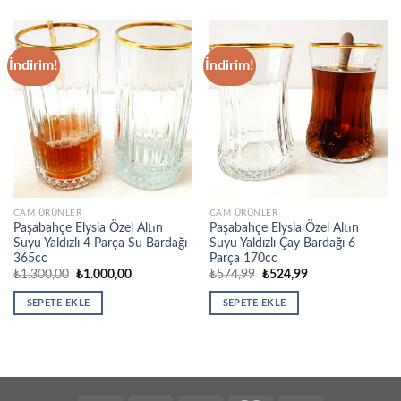
İndirim!
İndirim!
CAM ÜRÜNLER
CAM ÜRÜNLER
Paşabahçe Elysia Özel Altın
Paşabahçe Elysia Özel Altın
Suyu Yaldızlı 4 Parça Su Bardağı
Suyu Yaldızlı Çay Bardağı 6
365cc
Parça 170cc
Orijinal
Şu
Orijinal
Şu
₺
1.300,00
₺
1.000,00
₺
574,99
₺
524,99
fiyat:
andaki
fiyat:
andaki
₺1.300,00.
fiyat:
₺574,99.
fiyat:
SEPETE EKLE
SEPETE EKLE
₺1.000,00.
₺524,99.