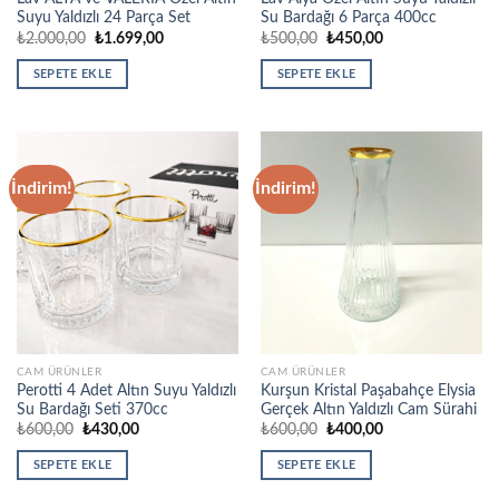
Suyu Yaldızlı 24 Parça Set
Su Bardağı 6 Parça 400cc
Orijinal
Şu
Orijinal
Şu
₺
2.000,00
₺
1.699,00
₺
500,00
₺
450,00
fiyat:
andaki
fiyat:
andaki
₺2.000,00.
fiyat:
₺500,00.
fiyat:
SEPETE EKLE
SEPETE EKLE
₺1.699,00.
₺450,00.
İndirim!
İndirim!
CAM ÜRÜNLER
CAM ÜRÜNLER
Perotti 4 Adet Altın Suyu Yaldızlı
Kurşun Kristal Paşabahçe Elysia
Su Bardağı Seti 370cc
Gerçek Altın Yaldızlı Cam Sürahi
Orijinal
Şu
Orijinal
Şu
₺
600,00
₺
430,00
₺
600,00
₺
400,00
fiyat:
andaki
fiyat:
andaki
₺600,00.
fiyat:
₺600,00.
fiyat:
SEPETE EKLE
SEPETE EKLE
₺430,00.
₺400,00.