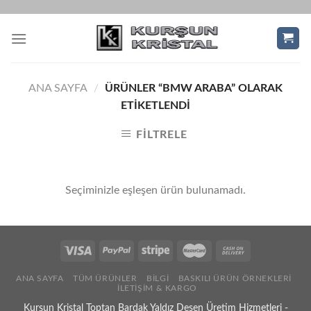
Skip
to
content
ANA SAYFA
/
ÜRÜNLER “BMW ARABA” OLARAK
ETIKETLENDI
FILTRELE
Seçiminizle eşleşen ürün bulunamadı.
ANA SAYFA
TÜM ÜRÜNLER
BILGI
BASKILI ÜRÜN ÖRNEKLERI
İLETIŞIM & KARGO
Kurşun Kristal Toptan Bardak Yaldız Desen Üretim Hizmetleri -