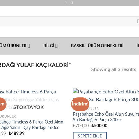
ÜM ÜRÜNLER
BILGI
BASKILI ÜRÜN ÖRNEKLERI
İ
RDAĞI YULAF KAÇ KALORI”
Showing all 3 results
im!
İndirim!
STOKTA YOK
CAM ÜRÜNLER
Paşabahçe Echo Özel Altın Suyu Yal
ÜRÜNLER
Su Bardağı 6 Parça 300cc
bahçe Timeless 6 Parça Özel Altın
Orijinal
Şu
₺
700,00
₺
500,00
Ağız Yaldızlı Çay Bardağı 160cc
fiyat:
andaki
Orijinal
Şu
,99
₺
489,99
₺700,00.
fiyat:
SEPETE EKLE
fiyat:
andaki
₺500,00.